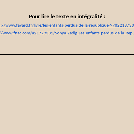
Pour lire le texte en intégralité :
s://www.fayard.fr/livre/les-enfants-perdus-de-la-republique-978221373
://www.fnac.com/a21779331/Sonya-Zadig-Les-enfants-perdus-de-la-Repu