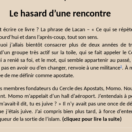
Le hasard d’une rencontre
ait écrire ce livre ? La phrase de Lacan – « Ce qui se répè
ourd’hui et dans l’après-coup, tout son sens.
 quoi j’allais bientôt consacrer plus de deux années de 
’un groupe très actif sur la toile, qui se fait appeler le 
ui a renié sa foi, et le mot, qui semble appartenir au passé
2
ne pas en avoir ou d’en changer, renvoie à une militance
. À 
dée de me définir comme apostate.
des membres fondateurs du Cercle des Apostats, Momo. No
t. Momo m’appelait d’un hall d’aéroport. J’entendais à pei
’avait-il dit, tu es juive ? » Il n’y avait pas une once de d
 j’étais juive. J’ai compris bien plus tard, à force d’ente
ueur de la sortie de l’islam.
(cliquez pour lire la suite)