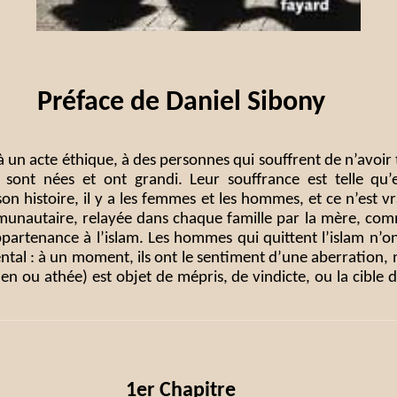
Préface de Daniel Sibony
éjà un acte éthique, à des personnes qui souffrent de n’avoi
es sont nées et ont grandi. Leur souffrance est telle qu’e
 son histoire, il y a les femmes et les hommes, et ce n’est
unautaire, relayée dans chaque famille par la mère, comme 
artenance à l’islam. Les hommes qui quittent l’islam n’on
mental : à un moment, ils ont le sentiment d’une aberration
rétien ou athée) est objet de mépris, de vindicte, ou la cibl
1er Chapitre