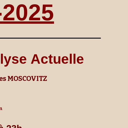
-202
5
lyse
A
ctuelle
ues MOSCOVITZ
m