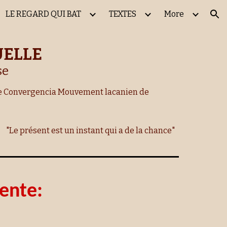
LE REGARD QUI BAT
TEXTES
More
ion
UELLE
se
 de Convergencia Mouvement lacanien de
"Le présent est un instant qui a de la chance"
ente: