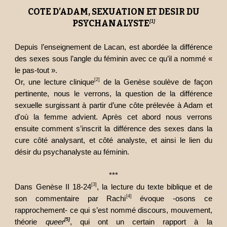
COTE D’ADAM, SEXUATION ET DESIR DU
PSYCHANALYSTE
[1]
Depuis l’enseignement de Lacan, est abordée la différence
des sexes sous l’angle du féminin avec ce qu’il a nommé «
le pas-tout ».
[2]
Or, une lecture clinique
de la Genèse soulève de façon
pertinente, nous le verrons, la question de la différence
sexuelle surgissant à partir d’une côte prélevée à Adam et
d'où la femme advient. Après cet abord nous verrons
ensuite comment s’inscrit la différence des sexes dans la
cure côté analysant, et côté analyste, et ainsi le lien du
désir du psychanalyste au féminin.
***
[3]
Dans Genèse II 18-24
, la lecture du texte biblique et de
[4]
son commentaire par Rachi
évoque -osons ce
rapprochement- ce qui s’est nommé discours, mouvement,
[5]
théorie
queer
, qui ont un certain rapport à la