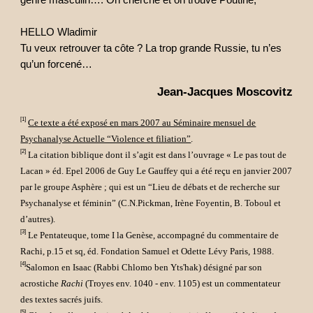
genre masculin…. On cherche et on trouve Poutine,
HELLO Wladimir
Tu veux retrouver ta côte ? La trop grande Russie, tu n’es
qu’un forcené…
Jean-Jacques Moscovitz
[1]
Ce texte a été exposé en mars 2007 au Séminaire mensuel de
Psychanalyse Actuelle “Violence et filiation”
.
[2]
La citation biblique dont il s’agit est dans l’ouvrage « Le pas tout de
Lacan » éd. Epel 2006 de Guy Le Gauffey qui a été reçu en janvier 2007
par le groupe Asphère ; qui est un “Lieu de débats et de recherche sur
Psychanalyse et féminin” (C.N.Pickman, Irène Foyentin, B. Toboul et
d’autres).
[3]
Le Pentateuque, tome I la Genèse, accompagné du commentaire de
Rachi, p.15 et sq, éd. Fondation Samuel et Odette Lévy Paris, 1988.
[4]
Salomon en Isaac (Rabbi Chlomo ben Yts'hak) désigné par son
acrostiche
Rachi
(Troyes env. 1040 - env. 1105) est un commentateur
des textes sacrés juifs.
[5]