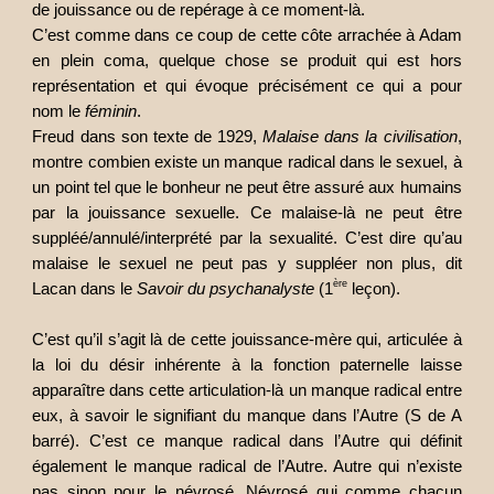
de jouissance ou de repérage à ce moment-là.
C’est comme dans ce coup de cette côte arrachée à Adam
en plein coma, quelque chose se produit qui est hors
représentation et qui évoque précisément ce qui a pour
nom le
féminin
.
Freud dans son texte de 1929,
Malaise dans la civilisation
,
montre combien existe un manque radical dans le sexuel, à
un point tel que le bonheur ne peut être assuré aux humains
par la jouissance sexuelle. Ce malaise-là ne peut être
suppléé/annulé/interprété par la sexualité. C’est dire qu’au
malaise le sexuel ne peut pas y suppléer non plus, dit
ère
Lacan dans le
Savoir du psychanalyste
(1
leçon).
C’est qu’il s’agit là de cette jouissance-mère qui, articulée à
la loi du désir inhérente à la fonction paternelle laisse
apparaître dans cette articulation-là un manque radical entre
eux, à savoir le signifiant du manque dans l’Autre (S de A
barré). C’est ce manque radical dans l’Autre qui définit
également le manque radical de l’Autre. Autre qui n’existe
pas sinon pour le névrosé. Névrosé qui comme chacun