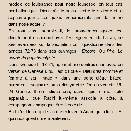
modèle de jouissance pour notre jeunesse, en tout cas
nord-atlantique. Dieu crée le sexuel entre le sixième et le
septième jour… Les
queers
voudraient-ils faire de même
dans notre actuel ?
En tout cas, semble-t-il, le mouvement
queer
est
directement en accord avec l’enseignement de Lacan, de
ses avancées sur la sexuation qu’il questionne dans les
années 72-73 dans ses ouvrages :
Encore,
Ou
Pire, Le
savoir du psychanalyste
.
Dans Genèse II, 18-24, apparaît une contradiction avec un
verset de Genès
e
I, où il est dit que « Dieu créa homme et
femme à son image », dans une sorte d’être biface,
purement imaginaire, sans dissymétrie. Or les versets 18-
24 Genèse II en indique une, savoir que le mot côté
apparaît… que Rachi lui-même associe à côte, à
compagnon, compagne, être à coté de …
Bref c’est le coup de la côte enlevée à Adam qui a lieu… Et
qui nous questionne maintenant.