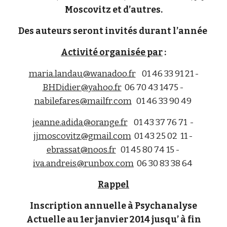
Moscovitz et d’autres.
Des auteurs seront invités durant l’année
Activité organisée par
:
maria.landau@wanadoo.fr
01 46 33 91 21 -
BHDidier@yahoo.fr
06 70 43 1475 -
nabilefares@mailfr.com
01 46 33 90 49
jeanne.adida@orange.fr
01 43 37 76 71 -
jjmoscovitz@gmail.com
01 43 25 02 11 -
ebrassat@noos.fr
01 45 80 74 15 -
iva.andreis@runbox.com
06 30 83 38 64
Rappel
Inscription annuelle à Psychanalyse
Actuelle au 1er janvier 2014 jusqu’ à fin